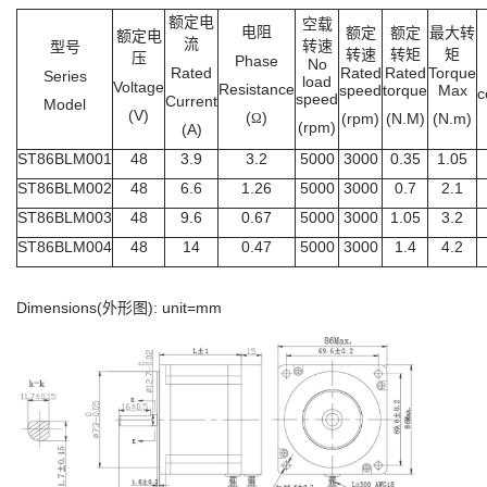
额定电
空载
电阻
额定
额定
最大转
额定电
流
转速
型号
转速
转矩
矩
压
Phase
No
Rated
Rated
Rated
Torque
Series
load
Voltage
Resistance
speed
torque
Max
c
speed
Current
Model
(V)
(
)
Ω
(rpm)
(N.M)
(N.m)
(rpm)
(A)
ST86BLM001
48
3.9
3.2
5000
3000
0.35
1.05
ST86BLM002
48
6.6
1.26
5000
3000
0.7
2.1
ST86BLM003
48
9.6
0.67
5000
3000
1.05
3.2
ST86BLM004
48
14
0.47
5000
3000
1.4
4.2
Dimensions(外形图): unit=mm